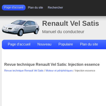
Page d'accueil
Plan du site
Rechercher
Renault Vel Satis
Manuel du conducteur
Page d'accueil
Nouveau
Populaire
Plan du site
Contacts
Rechercher
Revue technique Renault Vel Satis: Injection essence
Revue technique Renault Vel Satis
/
Moteur et périphériques
/ Injection essence