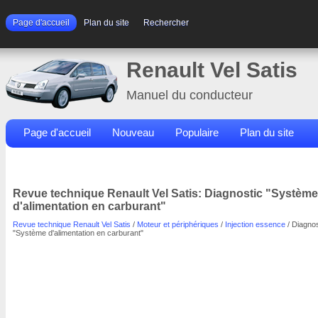
Page d'accueil
Plan du site
Rechercher
Renault Vel Satis
Manuel du conducteur
Page d'accueil
Nouveau
Populaire
Plan du site
Contacts
Rechercher
Revue technique Renault Vel Satis: Diagnostic "Système
d'alimentation en carburant"
Revue technique Renault Vel Satis
/
Moteur et périphériques
/
Injection essence
/ Diagnos
"Système d'alimentation en carburant"