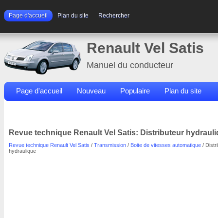
Page d'accueil
Plan du site
Rechercher
Renault Vel Satis
Manuel du conducteur
Page d'accueil
Nouveau
Populaire
Plan du site
Contacts
Rechercher
Revue technique Renault Vel Satis: Distributeur hydraul
Revue technique Renault Vel Satis
/
Transmission
/
Boite de vitesses automatique
/ Distr
hydraulique