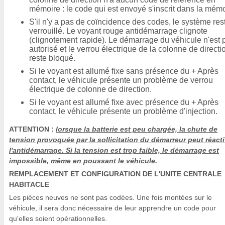
mémoire : le code qui est envoyé s'inscrit dans la mémo
S'il n'y a pas de coïncidence des codes, le système res
verrouillé. Le voyant rouge antidémarrage clignote
(clignotement rapide). Le démarrage du véhicule n'est 
autorisé et le verrou électrique de la colonne de directi
reste bloqué.
Si le voyant est allumé fixe sans présence du + Après
contact, le véhicule présente un problème de verrou
électrique de colonne de direction.
Si le voyant est allumé fixe avec présence du + Après
contact, le véhicule présente un problème d'injection.
ATTENTION :
lorsque la batterie est peu chargée, la chute de
tension provoquée par la sollicitation du démarreur peut réacti
l'antidémarrage. Si la tension est trop faible, le démarrage est
impossible, même en poussant le véhicule.
REMPLACEMENT ET CONFIGURATION DE L'UNITE CENTRALE
HABITACLE
Les pièces neuves ne sont pas codées. Une fois montées sur le
véhicule, il sera donc nécessaire de leur apprendre un code pour
qu'elles soient opérationnelles.