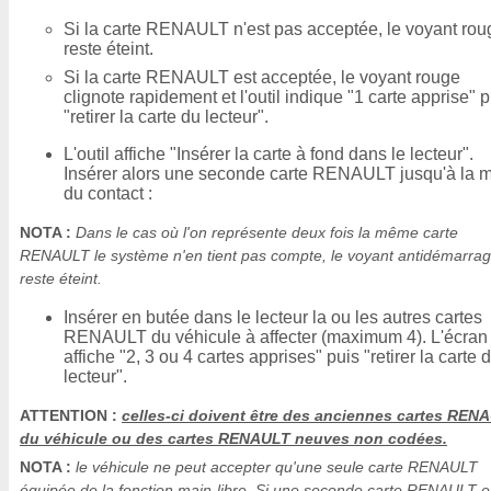
Si la carte RENAULT n'est pas acceptée, le voyant rou
reste éteint.
Si la carte RENAULT est acceptée, le voyant rouge
clignote rapidement et l'outil indique "1 carte apprise" p
"retirer la carte du lecteur".
L'outil affiche "Insérer la carte à fond dans le lecteur".
Insérer alors une seconde carte RENAULT jusqu'à la 
du contact :
NOTA :
Dans le cas où l'on représente deux fois la même carte
RENAULT le système n'en tient pas compte, le voyant antidémarra
reste éteint.
Insérer en butée dans le lecteur la ou les autres cartes
RENAULT du véhicule à affecter (maximum 4). L'écran
affiche "2, 3 ou 4 cartes apprises" puis "retirer la carte 
lecteur".
ATTENTION :
celles-ci doivent être des anciennes cartes REN
du véhicule ou des cartes RENAULT neuves non codées.
NOTA :
le véhicule ne peut accepter qu'une seule carte RENAULT
équipée de la fonction main-libre. Si une seconde carte RENAULT e