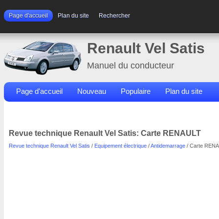
Page d'accueil
Plan du site
Rechercher
Renault Vel Satis
Manuel du conducteur
Page d'accueil
Nouveau
Populaire
Plan du site
Contacts
Rechercher
Revue technique Renault Vel Satis: Carte RENAULT
Revue technique Renault Vel Satis
/
Equipement électrique
/
Antidemarrage
/ Carte REN