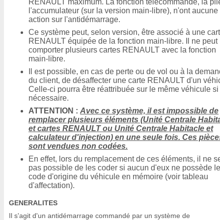
RENAULT maximum. La fonction télécommande, la pile
l'accumulateur (sur la version main-libre), n'ont aucune
action sur l'antidémarrage.
Ce système peut, selon version, être associé à une car
RENAULT équipée de la fonction main-libre. Il ne peut
comporter plusieurs cartes RENAULT avec la fonction
main-libre.
Il est possible, en cas de perte ou de vol ou à la dema
du client, de désaffecter une carte RENAULT d'un véhi
Celle-ci pourra être réattribuée sur le même véhicule si
nécessaire.
ATTENTION :
Avec ce système, il est impossible de
remplacer plusieurs éléments (Unité Centrale Habit
et cartes RENAULT ou Unité Centrale Habitacle et
calculateur d'injection) en une seule fois. Ces pièce
sont vendues non codées.
En effet, lors du remplacement de ces éléments, il ne s
pas possible de les coder si aucun d'eux ne possède l
code d'origine du véhicule en mémoire (voir tableau
d'affectation).
GENERALITES
Il s'agit d'un antidémarrage commandé par un système de