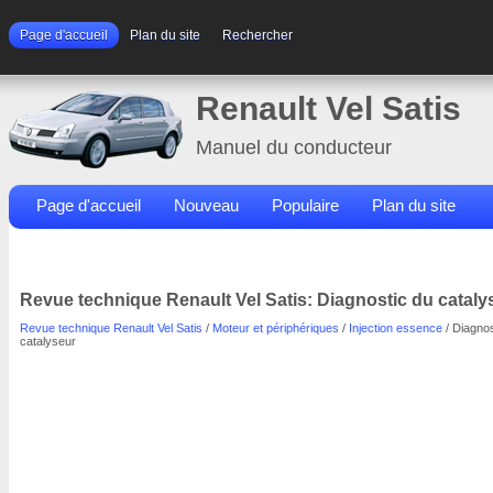
Page d'accueil
Plan du site
Rechercher
Renault Vel Satis
Manuel du conducteur
Page d'accueil
Nouveau
Populaire
Plan du site
Contacts
Rechercher
Revue technique Renault Vel Satis: Diagnostic du cataly
Revue technique Renault Vel Satis
/
Moteur et périphériques
/
Injection essence
/ Diagnos
catalyseur