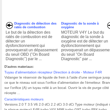
Diagnostic de détection des
Diagnostic de la sonde à
ratés de combustion
oxygène
Le but de la détection des
MOTEUR V4Y Le but du
ratés de combustion est de
diagnostic de la sonde à
détecter un
oxygène est de détecter un
dysfonctionnement qui
dysfonctionnement qui
provoquerait un dépassement
provoquerait un dépasseme
du seuil OBD ("On Board
du seuil "On Board
Diagnostic") par le ...
Diagnostic" par ...
D'autres materiaux:
Tuyau d'alimentation récepteur Direction à droite - Moteur F4R
Vidanger le réservoir de liquide de frein à l'aide d'une seringue jusq
ce que le niveau soit sous l'orifice d'alimentation de l'émetteur. Bra
sur l'orifice (A) un tuyau relié à un bocal. Ouvrir la vis de purge côté
récepte ...
Caractéristiques moteurs
Versions 2.0 T 3.5 V6 2.0 dCi 2.2 dCi 3.0 dCi Type moteur (indiqué 
la plaque moteur) F4R turbo V4Y M9R turbo G9T turbo P9X turbo