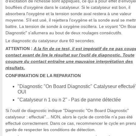
d'excitation de richesse sont appliqués, ce qui a pour effet d'envoye
bouffées d'oxygène dans le catalyseur. Si le catalyseur est bon, il
absorbera l'oxygène et la tension sonde aval restera à une valeur
moyenne. S'il est usé, il rejettera l'oxygène et la sonde aval se mett
battre. La tension de sonde à oxygène oscillera. Le voyant "On Boa
Diagnostic" s'allumera au bout de deux roulages consécutifs.
Le diagnostic du catalyseur dure 60 secondes.
ATTENTION :
A la fin de ce test, il est impératif de ne pas coupe
contact avant de lire le résultat sur l'outil de diagnostic. Toute
coupure du contact entraîne une mauvaise interprétation des
résultats.
CONFIRMATION DE LA REPARATION
"Diagnostic "On Board Diagnostic" Catalyseur effectué"
OUI
"Catalyseur n 1 ou n 2" - Pas de panne détectée
Si l'outil de diagnostic indique "Diagnostic "On Board Diagnostic"
catalyseur : effectué"... NON, alors le cycle de contrôle n'a pas été
effectué correctement. Dans ce cas, recommencer le cycle en pren
garde de respecter les conditions de détection.