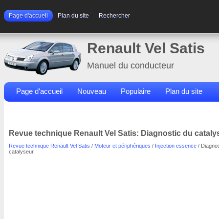
Page d'accueil
Plan du site
Rechercher
Renault Vel Satis
Manuel du conducteur
Page d'accueil
Nouveau
Populaire
Plan du site
Contacts
Rechercher
Revue technique Renault Vel Satis: Diagnostic du cataly
Revue technique Renault Vel Satis
/
Moteur et périphériques
/
Injection essence
/ Diagnos
catalyseur