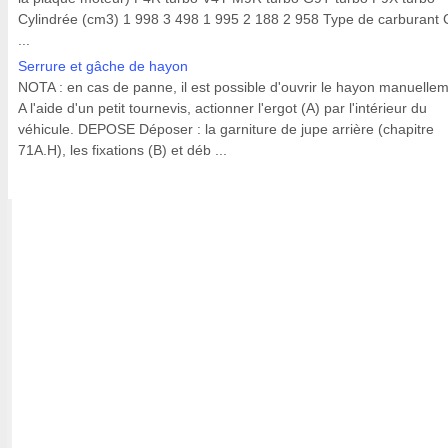
Cylindrée (cm3) 1 998 3 498 1 995 2 188 2 958 Type de carburant 
...
Serrure et gâche de hayon
NOTA : en cas de panne, il est possible d'ouvrir le hayon manuellem
A l'aide d'un petit tournevis, actionner l'ergot (A) par l'intérieur du
véhicule. DEPOSE Déposer : la garniture de jupe arrière (chapitre
71A.H), les fixations (B) et déb ...