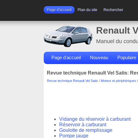
Page d'accueil
Plan du site
Rechercher
Renault V
Manuel du condu
Page d'accueil
Nouveau
Populaire
Revue technique Renault Vel Satis: Re
Revue technique Renault Vel Satis
/
Moteur et périphériques
/
Vidange du réservoir à carburant
Réservoir à carburant
Goulotte de remplissage
Pompe jauge