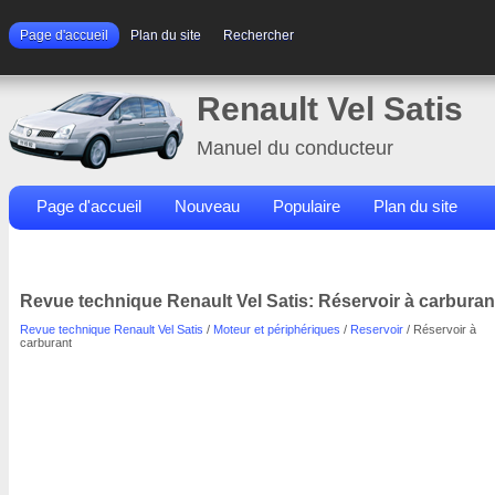
Page d'accueil
Plan du site
Rechercher
Renault Vel Satis
Manuel du conducteur
Page d'accueil
Nouveau
Populaire
Plan du site
Contacts
Rechercher
Revue technique Renault Vel Satis: Réservoir à carburan
Revue technique Renault Vel Satis
/
Moteur et périphériques
/
Reservoir
/ Réservoir à
carburant