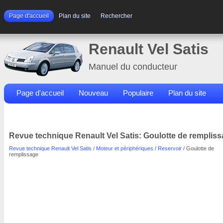
Page d'accueil
Plan du site
Rechercher
Renault Vel Satis
Manuel du conducteur
Page d'accueil
Nouveau
Populaire
Plan du site
Contacts
Rechercher
Revue technique Renault Vel Satis: Goulotte de remplis
Revue technique Renault Vel Satis
/
Moteur et périphériques
/
Reservoir
/ Goulotte de
remplissage