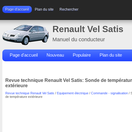
Page d'accueil
Plan du site
Rechercher
Renault Vel Satis
Manuel du conducteur
Page d'accueil
Nouveau
Populaire
Plan du site
Contacts
Rechercher
Revue technique Renault Vel Satis: Sonde de températu
extérieure
Revue technique Renault Vel Satis
/
Equipement électrique
/
Commande - signalisation
/ 
de température extérieure