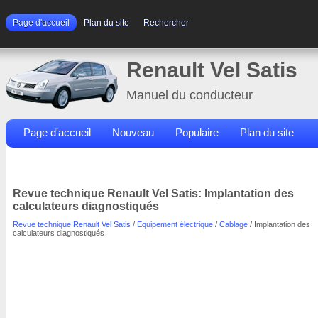
Page d'accueil
Plan du site
Rechercher
Renault Vel Satis
Manuel du conducteur
Page d'accueil
Nouveau
Populaire
Plan du site
Contacts
Rechercher
Revue technique Renault Vel Satis: Implantation des
calculateurs diagnostiqués
Revue technique Renault Vel Satis
/
Equipement électrique
/
Cablage
/ Implantation des
calculateurs diagnostiqués