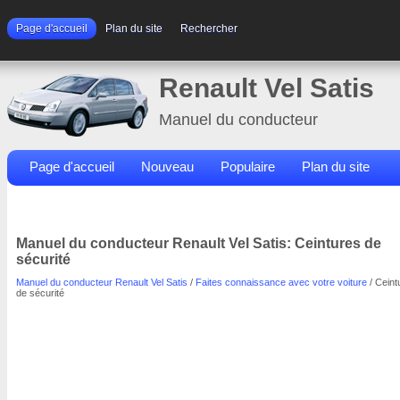
Page d'accueil
Plan du site
Rechercher
Renault Vel Satis
Manuel du conducteur
Page d'accueil
Nouveau
Populaire
Plan du site
Contacts
Rechercher
Manuel du conducteur Renault Vel Satis: Ceintures de
sécurité
Manuel du conducteur Renault Vel Satis
/
Faites connaissance avec votre voiture
/ Ceint
de sécurité