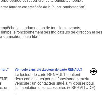
ules équipés de l'ouverture "porte conducteur seule".
", cette fonction est précédée de la "super condamnation".
 empêche la condamnation de tous les ouvrants,
e inhibe le fonctionnement des indicateurs de direction et des
condamnation main-libre.
libre"
Véhicule sans clé :Lecteur de carte RENAULT
Le lecteur de carte RENAULT contient
TEME
deux contacteurs pour le fonctionnement du
e
véhicule : un contacteur situé à mi-course pour
e, un
l'alimentation des accessoires (+ SERVITUDE)
...