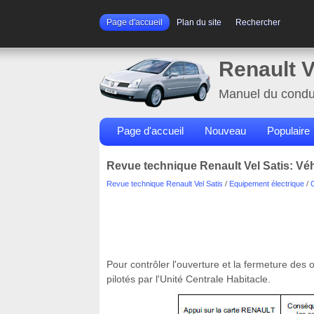
Page d'accueil
Plan du site
Rechercher
Renault V
Manuel du condu
Page d'accueil
Nouveau
Populaire
Revue technique Renault Vel Satis: Véh
Revue technique Renault Vel Satis
/
Equipement électrique
/
Pour contrôler l'ouverture et la fermeture des o
pilotés par l'Unité Centrale Habitacle.