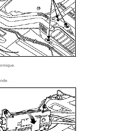
hermique.
ande.