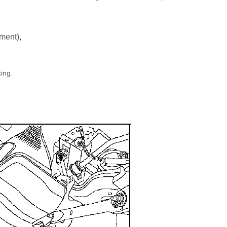
ement),
ing.