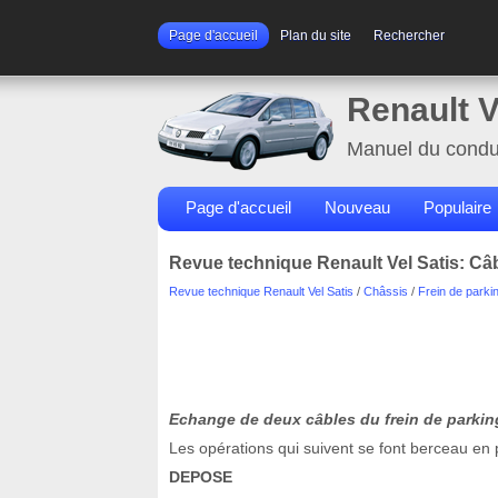
Page d'accueil
Plan du site
Rechercher
Renault V
Manuel du condu
Page d'accueil
Nouveau
Populaire
Revue technique Renault Vel Satis: Câb
Revue technique Renault Vel Satis
/
Châssis
/
Frein de parki
Echange de deux câbles du frein de parki
Les opérations qui suivent se font berceau en 
DEPOSE