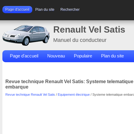
Page d'accueil
Plan du site
Rechercher
Renault Vel Satis
Manuel du conducteur
Page d'accueil
Nouveau
Populaire
Plan du site
Contacts
Rechercher
Revue technique Renault Vel Satis: Systeme telematique
embarque
Revue technique Renault Vel Satis
/
Equipement électrique
/ Systeme telematique embar