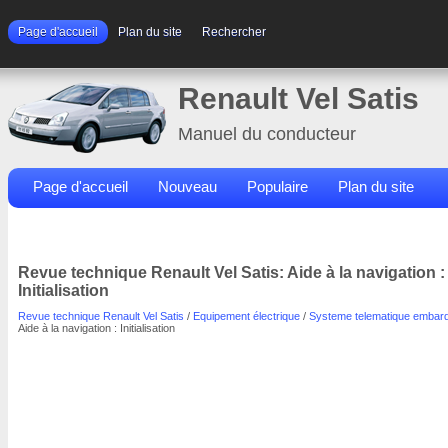
Page d'accueil
Plan du site
Rechercher
Renault Vel Satis
Manuel du conducteur
Page d'accueil
Nouveau
Populaire
Plan du site
Contacts
Rechercher
Revue technique Renault Vel Satis: Aide à la navigation :
Initialisation
Revue technique Renault Vel Satis
/
Equipement électrique
/
Systeme telematique embar
Aide à la navigation : Initialisation