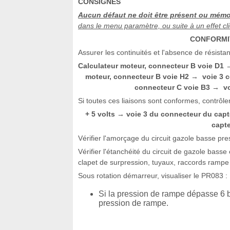
CONSIGNES
Aucun défaut ne doit être présent ou mémo
dans le menu paramètre, ou suite à un effet c
CONFORMIT
Assurer les continuités et l'absence de résistan
Calculateur moteur, connecteur B voie D1
moteur, connecteur B voie H2
voie 3 
→
connecteur C voie B3
vo
→
Si toutes ces liaisons sont conformes, contrôle
+ 5 volts
voie 3 du connecteur du cap
→
capte
Vérifier l'amorçage du circuit gazole basse pre
Vérifier l'étanchéité du circuit de gazole bass
clapet de surpression, tuyaux, raccords rampe et
Sous rotation démarreur, visualiser le PR083 :
Si la pression de rampe dépasse 6 b
pression de rampe.