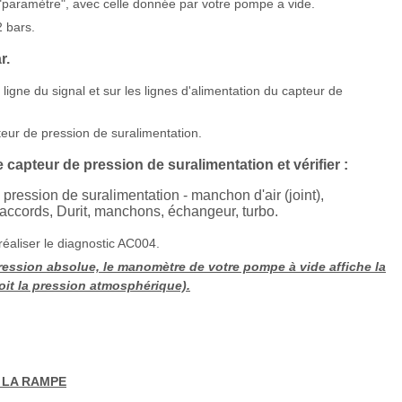
an "paramètre", avec celle donnée par votre pompe a vide.
 bars.
r.
ligne du signal et sur les lignes d'alimentation du capteur de
teur de pression de suralimentation.
le capteur de pression de suralimentation et vérifier :
 pression de suralimentation - manchon d'air (joint),
 raccords, Durit, manchons, échangeur, turbo.
réaliser le diagnostic AC004.
 pression absolue, le manomètre de votre pompe à vide affiche la
 soit la pression atmosphérique).
 LA RAMPE