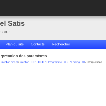
el Satis
cteur
Plan du site
Contacts
Rechercher
erprétation des paramètres
/
Injection diesel
/
Injection EDC15C3 C N˚ Programme : CB - N˚ Vdiag : 10
/ Interprétation