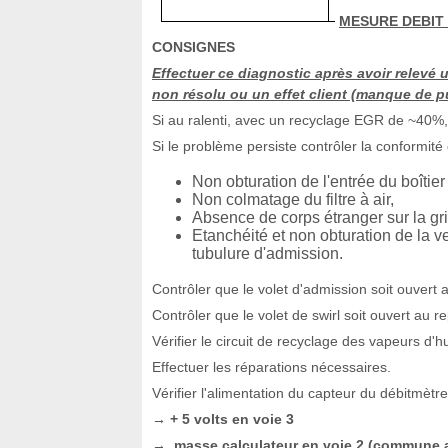
MESURE DEBIT 
CONSIGNES
Effectuer ce diagnostic après avoir relevé
non résolu ou un effet client (manque de pu
Si au ralenti, avec un recyclage EGR de ~40%, l
Si le problème persiste contrôler la conformité d
Non obturation de l'entrée du boîtier d
Non colmatage du filtre à air,
Absence de corps étranger sur la gril
Etanchéité et non obturation de la vei
tubulure d'admission.
Contrôler que le volet d'admission soit ouvert a
Contrôler que le volet de swirl soit ouvert au 
Vérifier le circuit de recyclage des vapeurs d'h
Effectuer les réparations nécessaires.
Vérifier l'alimentation du capteur du débitmètre
+ 5 volts en voie 3
→
masse calculateur en voie 2 (commune a
→