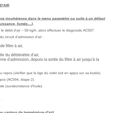
D'AIR
 une incohérence dans le menu paramètre ou suite à un défaut
issance, fumée....)
.
e débit d'air ~ 58 kg/h, alors effectuer le diagnostic AC007.
u circuit d'admission d'air :
e filtre à air,
le du débitmètre d'air,
ne d'admission, depuis la sortie du filtre à air jusqu'à la
u repos (vérifier que la tige du volet soit en appui sur sa butée).
repos (AC594, étape 2).
uile (surabondance d'huile).
 :
u capteur de température d'air)