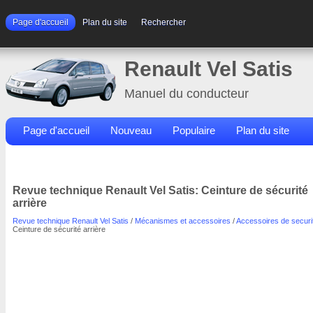
Page d'accueil
Plan du site
Rechercher
Renault Vel Satis
Manuel du conducteur
Page d'accueil
Nouveau
Populaire
Plan du site
Contacts
Rechercher
Revue technique Renault Vel Satis: Ceinture de sécurité
arrière
Revue technique Renault Vel Satis
/
Mécanismes et accessoires
/
Accessoires de securi
Ceinture de sécurité arrière