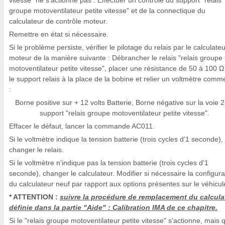
vitesse" ne s'actionne pas : Effectuer un contrôle du support "relais
groupe motoventilateur petite vitesse" et de la connectique du
calculateur de contrôle moteur.
Remettre en état si nécessaire.
Si le problème persiste, vérifier le pilotage du relais par le calculate
moteur de la manière suivante : Débrancher le relais "relais groupe
motoventilateur petite vitesse", placer une résistance de 50 à 100 Ω
le support relais à la place de la bobine et relier un voltmètre comme
:
Borne positive sur + 12 volts Batterie, Borne négative sur la voie 
support "relais groupe motoventilateur petite vitesse".
Effacer le défaut, lancer la commande AC011.
Si le voltmètre indique la tension batterie (trois cycles d'1 seconde),
changer le relais.
Si le voltmètre n'indique pas la tension batterie (trois cycles d'1
seconde), changer le calculateur. Modifier si nécessaire la configura
du calculateur neuf par rapport aux options présentes sur le véhicul
* ATTENTION :
suivre la procédure de remplacement du calcula
définie dans la partie "Aide" : Calibration IMA de ce chapitre.
Si le "relais groupe motoventilateur petite vitesse" s'actionne, mais q