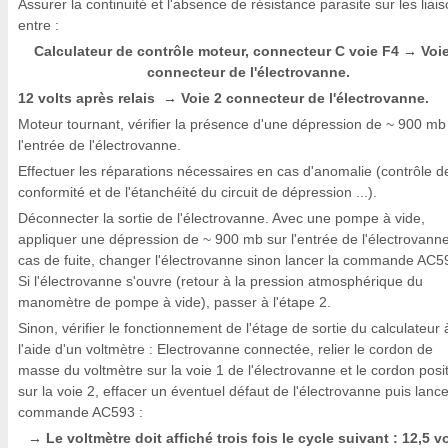
Assurer la continuité et l'absence de résistance parasite sur les liai
entre :
Calculateur de contrôle moteur, connecteur C voie F4
Voi
→
connecteur de l'électrovanne.
12 volts après relais
Voie 2 connecteur de l'électrovanne.
→
Moteur tournant, vérifier la présence d'une dépression de ~ 900 mb
l'entrée de l'électrovanne.
Effectuer les réparations nécessaires en cas d'anomalie (contrôle d
conformité et de l'étanchéité du circuit de dépression ...).
Déconnecter la sortie de l'électrovanne. Avec une pompe à vide,
appliquer une dépression de ~ 900 mb sur l'entrée de l'électrovann
cas de fuite, changer l'électrovanne sinon lancer la commande AC5
Si l'électrovanne s'ouvre (retour à la pression atmosphérique du
manomètre de pompe à vide), passer à l'étape 2.
Sinon, vérifier le fonctionnement de l'étage de sortie du calculateur 
l'aide d'un voltmètre : Electrovanne connectée, relier le cordon de
masse du voltmètre sur la voie 1 de l'électrovanne et le cordon posit
sur la voie 2, effacer un éventuel défaut de l'électrovanne puis lance
commande AC593 :
Le voltmètre doit affiché trois fois le cycle suivant : 12,5 v
→