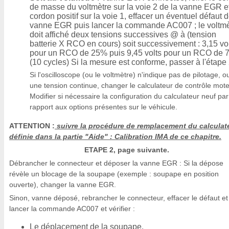
de masse du voltmètre sur la voie 2 de la vanne EGR et
cordon positif sur la voie 1, effacer un éventuel défaut d
vanne EGR puis lancer la commande AC007 ; le voltmè
doit affiché deux tensions successives @ à (tension
batterie X RCO en cours) soit successivement : 3,15 vo
pour un RCO de 25% puis 9,45 volts pour un RCO de
(10 cycles) Si la mesure est conforme, passer à l'étape 
Si l'oscilloscope (ou le voltmètre) n'indique pas de pilotage, o
une tension continue, changer le calculateur de contrôle mote
Modifier si nécessaire la configuration du calculateur neuf par
rapport aux options présentes sur le véhicule.
ATTENTION :
suivre la procédure de remplacement du calculate
définie dans la partie "Aide" : Calibration IMA de ce chapitre.
ETAPE 2, page suivante.
Débrancher le connecteur et déposer la vanne EGR : Si la dépose
révèle un blocage de la soupape (exemple : soupape en position
ouverte), changer la vanne EGR.
Sinon, vanne déposé, rebrancher le connecteur, effacer le défaut et
lancer la commande AC007 et vérifier :
Le déplacement de la soupape.