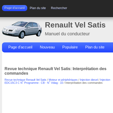
Page d'accueil
Plan du site
Rechercher
Renault Vel Satis
Manuel du conducteur
Page d'accueil
Nouveau
Populaire
Plan du site
Contacts
Rechercher
Revue technique Renault Vel Satis: Interprétation des
commandes
Revue technique Renault Vel Satis
/
Moteur et périphériques
/
Injection diesel
/
Injection
EDC15C3 C N˚ Programme : CB - N˚ Vdiag : 10
/ Interprétation des commandes