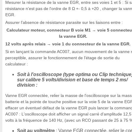
Mesurer la résistance de la vanne EGR, entre ses voies 1 et 5 : Si s
résistance n'est pas de l'ordre de 8 Ω +- 0,5 à +20 , changer la van
EGR.
Assurer l'absence de résistance parasite sur les liaisons entre :
Calculateur moteur, connecteur B voie M1
voie 5 connecteu
→
la vanne EGR.
12 volts après relais
voie 1 du connecteur de la vanne EGR.
→
Si en lançant la commande AC007, aucun mouvement de la vanne n
perceptible, assurer le fonctionnement de l'étage de sortie du
calculateur :
Soit à l'oscilloscope (type optima ou Clip technique
sur calibre 5 volts/division et base de temps 2 ms/
division :
Vanne EGR connectée, relier la masse de l'oscilloscope sur la mas
batterie et la pointe de touche positive sur la voie 5 de la vanne EG
effacer un éventuel défaut de la vanne EGR puis lancer la comman
AC007 : L'oscilloscope doit afficher un signal carré d'amplitude 12,5
volts à la fréquence de 140 Hz, (avec un RCO passant de 25 à 75 %
Soit au voltmètre
: Vanne EGR connectée, relier le co