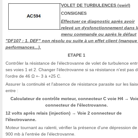
VOLET DE TURBULENCES (swirl)
CONSIGNES
Effectuer ce diagnostic après avoir
relevé un dysfonctionnement dans l
menu commande ou après le défaut
"DF107 : 1. DEF" non résolu ou suite à un effet client (manque
performances...).
ETAPE 1
Contrôler la résistance de l'électrovanne de volet de turbulence ent
ses voies 1 et 2. Changer l'électrovanne si sa résistance n'est pas 
l'ordre de 46 Ω +- 3 à +25 C.
Assurer la continuité et l'absence de résistance parasite sur les liai
entre :
Calculateur de contrôle moteur, connecteur C voie H4
Voi
→
connecteur de l'électrovanne.
12 volts après relais (injection)
Voie 2 connecteur de
→
l'électrovanne.
Moteur tournant au ralenti, vérifier la présence d'une dépression de
900 mb à l'entrée de l'électrovanne.