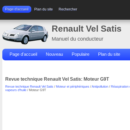
Page d'accueil
Plan du site
Rechercher
Renault Vel Satis
Manuel du conducteur
Page d'accueil
Nouveau
Populaire
Plan du site
Contacts
Rechercher
Revue technique Renault Vel Satis: Moteur G9T
Revue technique Renault Vel Satis
/
Moteur et périphériques
/
Antipollution
/
Réaspiration
vapeurs d'huile
/ Moteur G9T