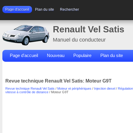
Page d'accueil
Plan du site
Rechercher
Renault Vel Satis
Manuel du conducteur
Page d'accueil
Nouveau
Populaire
Plan du site
Contacts
Rechercher
Revue technique Renault Vel Satis: Moteur G9T
Revue technique Renault Vel Satis
/
Moteur et périphériques
/
Injection diesel
/
Régulation
vitesse à contrôle de distance
/ Moteur G9T