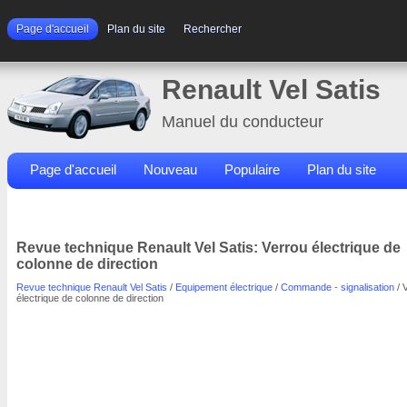
Page d'accueil
Plan du site
Rechercher
Renault Vel Satis
Manuel du conducteur
Page d'accueil
Nouveau
Populaire
Plan du site
Contacts
Rechercher
Revue technique Renault Vel Satis: Verrou électrique de
colonne de direction
Revue technique Renault Vel Satis
/
Equipement électrique
/
Commande - signalisation
/ 
électrique de colonne de direction