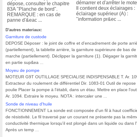
démarrer et d'arrêter le mote
dépose, consulter le chapitre
Il contient deux éclairages :
83A "Planche de bord".
éclairage supérieur (A) :
REMARQUE : en cas de
"information pr&ec ...
panne d'&eac ...
D'autres materiaux:
Garniture de custode
DEPOSE Déposer : le joint de coffre et d'encadrement de porte arri
(partiellement), la tablette arrière, la garniture supérieure de bas de
marche (partiellement). Déclipper la garniture (1). Dégager la garni
en partie sup&ea ...
Moyeu de pompe
MOTEUR G9T OUTILLAGE SPECIALISE INDISPENSABLE T. Ar. 10
Extracteur du roulement de différentiel Dir. 1083-01 Outil de repose
poulie Placer la pompe à l'établi, dans un étau. Mettre en place l'outi
Ar. 1094. Extraire le moyeu. NOTA : intercaler une ...
Sonde de niveau d'huile
FONCTIONNEMENT La sonde est composée d'un fil à haut coeffici
de résistivité. Le fil traversé par un courant ne présente pas la mêm
conductivité thermique lorsqu'il est plongé dans un liquide ou dans l'
Après un temp ...