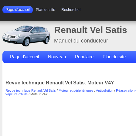
Page d'accueil
Plan du site
Rechercher
Renault Vel Satis
Manuel du conducteur
Page d'accueil
Nouveau
Populaire
Plan du site
Contacts
Rechercher
Revue technique Renault Vel Satis: Moteur V4Y
Revue technique Renault Vel Satis
/
Moteur et périphériques
/
Antipollution
/
Réaspiration
vapeurs d'huile
/ Moteur V4Y