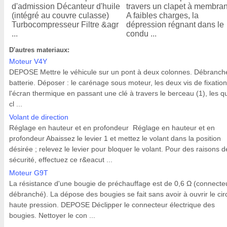
d'admission Décanteur d'huile
travers un clapet à membra
(intégré au couvre culasse)
A faibles charges, la
Turbocompresseur Filtre &agr
dépression régnant dans le
...
condu ...
D'autres materiaux:
Moteur V4Y
DEPOSE Mettre le véhicule sur un pont à deux colonnes. Débranche
batterie. Déposer : le carénage sous moteur, les deux vis de fixatio
l'écran thermique en passant une clé à travers le berceau (1), les q
cl ...
Volant de direction
Réglage en hauteur et en profondeur Réglage en hauteur et en
profondeur Abaissez le levier 1 et mettez le volant dans la position
désirée ; relevez le levier pour bloquer le volant. Pour des raisons d
sécurité, effectuez ce r&eacut ...
Moteur G9T
La résistance d'une bougie de préchauffage est de 0,6 Ω (connecte
débranché). La dépose des bougies se fait sans avoir à ouvrir le circ
haute pression. DEPOSE Déclipper le connecteur électrique des
bougies. Nettoyer le con ...