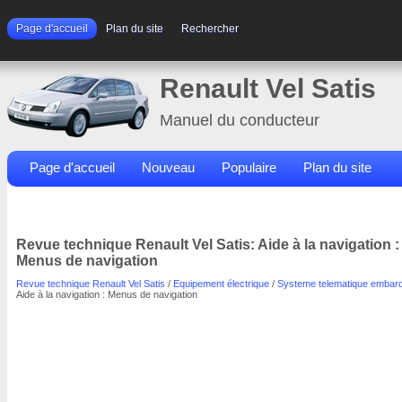
Page d'accueil
Plan du site
Rechercher
Renault Vel Satis
Manuel du conducteur
Page d'accueil
Nouveau
Populaire
Plan du site
Contacts
Rechercher
Revue technique Renault Vel Satis: Aide à la navigation :
Menus de navigation
Revue technique Renault Vel Satis
/
Equipement électrique
/
Systeme telematique embar
Aide à la navigation : Menus de navigation