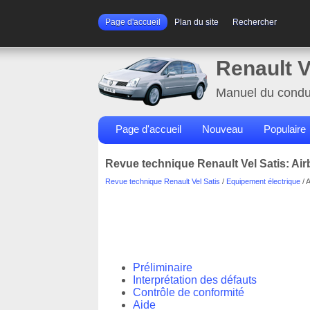
Page d'accueil
Plan du site
Rechercher
Renault V
Manuel du condu
Page d'accueil
Nouveau
Populaire
Revue technique Renault Vel Satis: Ai
Revue technique Renault Vel Satis
/
Equipement électrique
/ 
Préliminaire
Interprétation des défauts
Contrôle de conformité
Aide