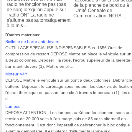
radio ne fonctionne pas (pas
de la planche de bord ou à
de son) lorsqu'on appuie sur
l'Unité Centrale de
"radio ON" La radio ne
Communication. NOTA ...
s'allume pas automatiquement
à la mis ...
D'autres materiaux:
Biellette de barre anti-dévers
OUTILLAGE SPECIALISE INDISPENSABLE Sus. 1656 Outil de
compression de ressort DEPOSE Mettre en place le véhicule sur un
à deux colonnes. Déposer : la roue, l'écrou supérieur de la biellette
barre anti-dévers (1). Mettre en pl ...
Moteur V4Y
DEPOSE Mettre le véhicule sur un pont à deux colonnes. Débranche
batterie. Déposer : le carénage sous moteur, les deux vis de fixatio
l'écran thermique en passant une clé à travers le berceau (1), les q
cl ...
Lampes
DEPOSE ATTENTION : Les lampes au Xénon fonctionnent sous un
tension de 20 000 volts à l'allumage puis de 85 volts alternatif en
fonctionnement. Il est donc impératif de débrancher le bloc optique
avant le démontage. Il est interdit d'allumer la lampe si c ...