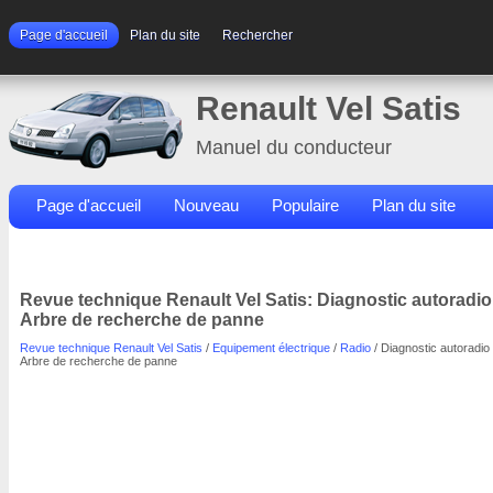
Page d'accueil
Plan du site
Rechercher
Renault Vel Satis
Manuel du conducteur
Page d'accueil
Nouveau
Populaire
Plan du site
Contacts
Rechercher
Revue technique Renault Vel Satis: Diagnostic autoradio
Arbre de recherche de panne
Revue technique Renault Vel Satis
/
Equipement électrique
/
Radio
/ Diagnostic autoradio 
Arbre de recherche de panne