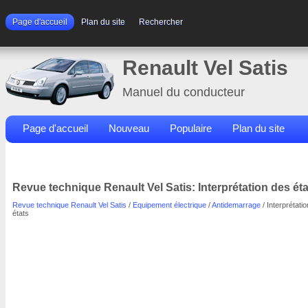
Page d'accueil
Plan du site
Rechercher
Renault Vel Satis
Manuel du conducteur
Page d'accueil
Nouveau
Populaire
Plan du site
Contacts
Rechercher
Revue technique Renault Vel Satis: Interprétation des éta
Revue technique Renault Vel Satis
/
Equipement électrique
/
Antidemarrage
/ Interprétati
états