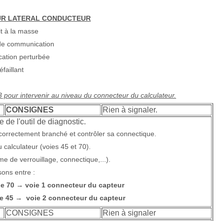
UR LATERAL CONDUCTEUR
it à la masse
de communication
ation perturbée
faillant
B53 pour intervenir au niveau du connecteur du calculateur.
CONSIGNES
Rien à signaler.
 de l'outil de diagnostic.
t correctement branché et contrôler sa connectique.
 calculateur (voies 45 et 70).
me de verrouillage, connectique,...).
sons entre :
ne 70
voie 1 connecteur du capteur
→
ne 45
voie 2 connecteur du capteur
→
CONSIGNES
Rien à signaler