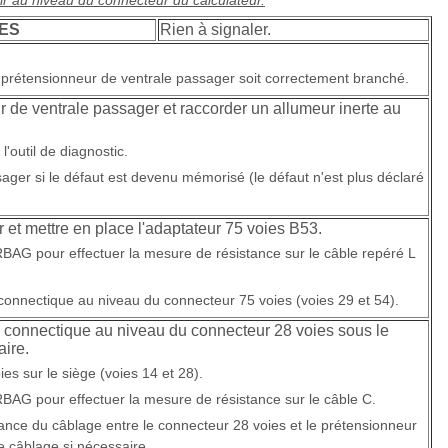
nir au niveau du connecteur du calculateur.
ES
Rien à signaler.
du prétensionneur de ventrale passager soit correctement branché.
 de ventrale passager et raccorder un allumeur inerte au
l'outil de diagnostic.
ger si le défaut est devenu mémorisé (le défaut n'est plus déclaré
 et mettre en place l'adaptateur 75 voies B53.
XRBAG pour effectuer la mesure de résistance sur le câble repéré L
a connectique au niveau du connecteur 75 voies (voies 29 et 54).
a connectique au niveau du connecteur 28 voies sous le
aire.
es sur le siège (voies 14 et 28).
XRBAG pour effectuer la mesure de résistance sur le câble C.
llance du câblage entre le connecteur 28 voies et le prétensionneur
e câblage si nécessaire.