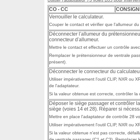
Utiliser l'adaptateur 75 voies B53 pour interve
CO - CC
CONSIGN
Verrouiller le calculateur.
Couper le contact et vérifier que l'allumeur 
Déconnecter l'allumeur du prétensionneur
connecteur d'allumeur.
Mettre le contact et effectuer un contrôle avec 
Remplacer le prétensionneur de ventrale passa
présent).
Déconnecter le connecteur du calculateur
Utiliser impérativement l'outil CLIP, NXR ou 
de l'adaptateur.
Si la valeur obtenue est correcte, contrôler l
Déposer le siège passager et contrôler l
siège (voies 14 et 28). Réparer si nécess
Mettre en place l'adaptateur de contrôle 28 voi
Utiliser impérativement l'outil CLIP, NXR ou 
Si la valeur obtenue n'est pas correcte, défai
de ventrale passager (C1 et C3). Remplacer l