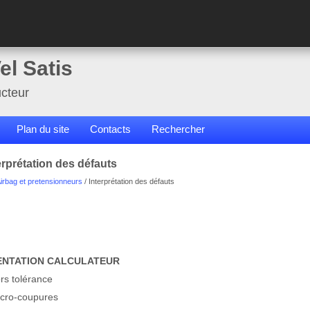
el Satis
cteur
Plan du site
Contacts
Rechercher
erprétation des défauts
irbag et pretensionneurs
/ Interprétation des défauts
MENTATION CALCULATEUR
rs tolérance
icro-coupures