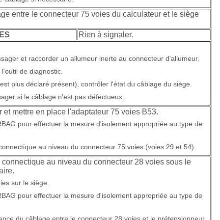
lage entre le connecteur 75 voies du calculateur et le siège
ES
Rien à signaler.
sager et raccorder un allumeur inerte au connecteur d'allumeur.
l'outil de diagnostic.
est plus déclaré présent), contrôler l'état du câblage du siège.
ager si le câblage n'est pas défectueux.
 et mettre en place l'adaptateur 75 voies B53.
XRBAG pour effectuer la mesure d'isolement appropriée au type de
a connectique au niveau du connecteur 75 voies (voies 29 et 54).
a connectique au niveau du connecteur 28 voies sous le
aire.
ies sur le siège.
XRBAG pour effectuer la mesure d'isolement appropriée au type de
llance du câblage entre le connecteur 28 voies et le prétensionneur