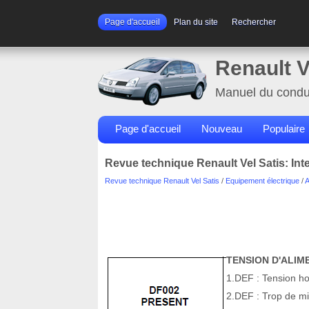
Page d'accueil
Plan du site
Rechercher
Renault V
Manuel du condu
Page d'accueil
Nouveau
Populaire
Revue technique Renault Vel Satis: Int
Revue technique Renault Vel Satis
/
Equipement électrique
/
A
TENSION D'ALI
1.DEF : Tension ho
2.DEF : Trop de m