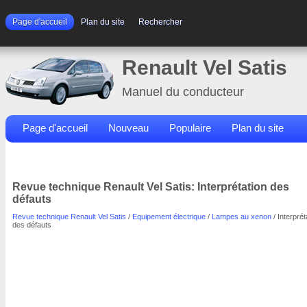
Page d'accueil
Plan du site
Rechercher
Renault Vel Satis
Manuel du conducteur
Page d'accueil
Nouveau
Populaire
Plan du site
Contacts
Rechercher
Revue technique Renault Vel Satis: Interprétation des
défauts
Revue technique Renault Vel Satis
/
Equipement électrique
/
Lampes au xenon
/ Interprét
des défauts