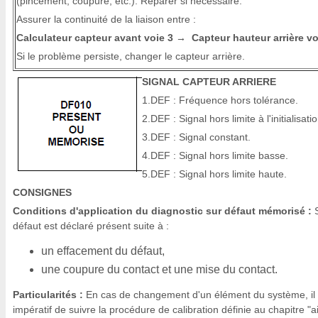
(pincement, coupure, etc.). Réparer si nécessaire.
Assurer la continuité de la liaison entre :
Calculateur capteur avant voie 3
Capteur hauteur arrière vo
→
Si le problème persiste, changer le capteur arrière.
SIGNAL CAPTEUR ARRIERE
1.DEF : Fréquence hors tolérance.
2.DEF : Signal hors limite à l'initialisatio
3.DEF : Signal constant.
4.DEF : Signal hors limite basse.
5.DEF : Signal hors limite haute.
CONSIGNES
Conditions d'application du diagnostic sur défaut mémorisé :
S
défaut est déclaré présent suite à :
un effacement du défaut,
une coupure du contact et une mise du contact.
Particularités :
En cas de changement d'un élément du système, il 
impératif de suivre la procédure de calibration définie au chapitre "a