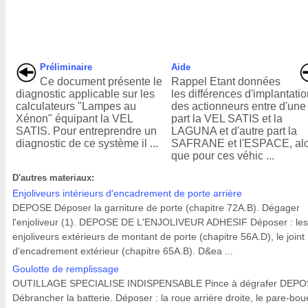
Préliminaire
Aide
Ce document présente le
Rappel Etant données
diagnostic applicable sur les
les différences d'implantati
calculateurs "Lampes au
des actionneurs entre d'une
Xénon" équipant la VEL
part la VEL SATIS et la
SATIS. Pour entreprendre un
LAGUNA et d'autre part la
diagnostic de ce système il ...
SAFRANE et l'ESPACE, alo
que pour ces véhic ...
D'autres materiaux:
Enjoliveurs intérieurs d'encadrement de porte arrière
DEPOSE Déposer la garniture de porte (chapitre 72A.B). Dégager
l'enjoliveur (1). DEPOSE DE L'ENJOLIVEUR ADHESIF Déposer : les
enjoliveurs extérieurs de montant de porte (chapitre 56A.D), le joint
d'encadrement extérieur (chapitre 65A.B). D&ea ...
Goulotte de remplissage
OUTILLAGE SPECIALISE INDISPENSABLE Pince à dégrafer DEP
Débrancher la batterie. Déposer : la roue arrière droite, le pare-bou