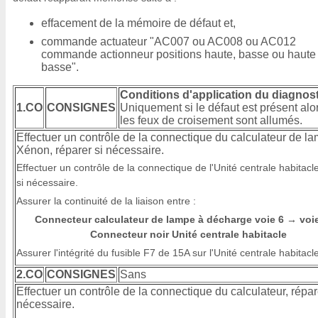
effacement de la mémoire de défaut et,
commande actuateur "AC007 ou AC008 ou AC012
commande actionneur positions haute, basse ou haute 
basse".
Conditions d'application du diagnost
1.CO
CONSIGNES
Uniquement si le défaut est présent alo
les feux de croisement sont allumés.
Effectuer un contrôle de la connectique du calculateur de l
Xénon, réparer si nécessaire.
Effectuer un contrôle de la connectique de l'Unité centrale habitacl
si nécessaire.
Assurer la continuité de la liaison entre :
Connecteur calculateur de lampe à décharge voie 6
voi
→
Connecteur noir Unité centrale habitacle
Assurer l'intégrité du fusible F7 de 15A sur l'Unité centrale habitacl
2.CO
CONSIGNES
Sans
Effectuer un contrôle de la connectique du calculateur, répar
nécessaire.