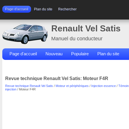
Page d'accueil
Plan du site
Rechercher
Renault Vel Satis
Manuel du conducteur
Page d'accueil
Nouveau
Populaire
Plan du site
Contacts
Rechercher
Revue technique Renault Vel Satis: Moteur F4R
Revue technique Renault Vel Satis
/
Moteur et périphériques
/
Injection essence
/
Témoin
injection
/ Moteur F4R