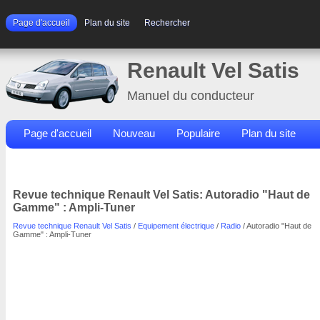
Page d'accueil
Plan du site
Rechercher
Renault Vel Satis
Manuel du conducteur
Page d'accueil
Nouveau
Populaire
Plan du site
Contacts
Rechercher
Revue technique Renault Vel Satis: Autoradio "Haut de
Gamme" : Ampli-Tuner
Revue technique Renault Vel Satis
/
Equipement électrique
/
Radio
/ Autoradio "Haut de
Gamme" : Ampli-Tuner