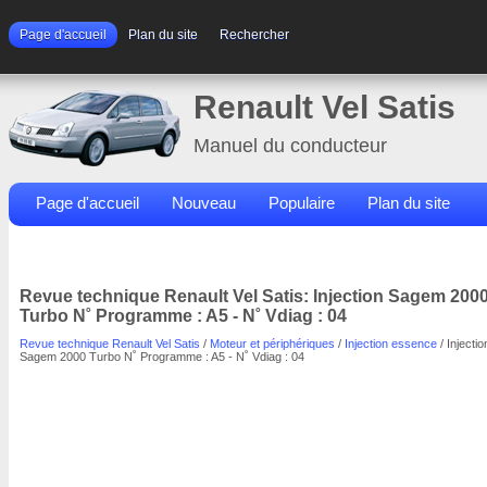
Page d'accueil
Plan du site
Rechercher
Renault Vel Satis
Manuel du conducteur
Page d'accueil
Nouveau
Populaire
Plan du site
Contacts
Rechercher
Revue technique Renault Vel Satis: Injection Sagem 200
Turbo N˚ Programme : A5 - N˚ Vdiag : 04
Revue technique Renault Vel Satis
/
Moteur et périphériques
/
Injection essence
/ Injectio
Sagem 2000 Turbo N˚ Programme : A5 - N˚ Vdiag : 04