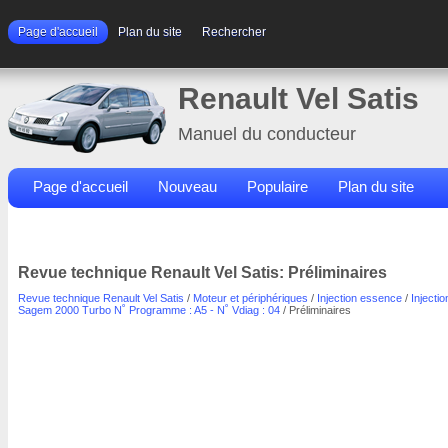
Page d'accueil
Plan du site
Rechercher
Renault Vel Satis
Manuel du conducteur
Page d'accueil
Nouveau
Populaire
Plan du site
Contacts
Rechercher
Revue technique Renault Vel Satis: Préliminaires
Revue technique Renault Vel Satis
/
Moteur et périphériques
/
Injection essence
/
Injectio
Sagem 2000 Turbo N˚ Programme : A5 - N˚ Vdiag : 04
/ Préliminaires