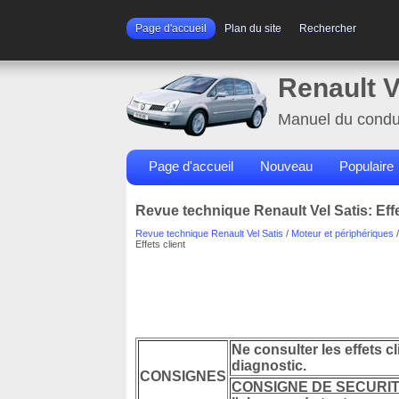
Page d'accueil
Plan du site
Rechercher
Renault V
Manuel du condu
Page d'accueil
Nouveau
Populaire
Revue technique Renault Vel Satis: Effe
Revue technique Renault Vel Satis
/
Moteur et périphériques
Effets client
Ne consulter les effets c
diagnostic.
CONSIGNES
CONSIGNE DE SECURI