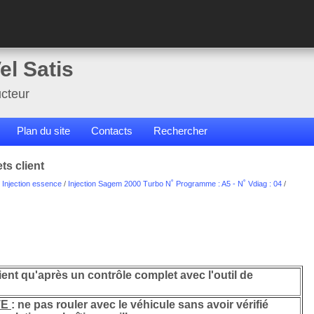
el Satis
cteur
Plan du site
Contacts
Rechercher
ts client
/
Injection essence
/
Injection Sagem 2000 Turbo N˚ Programme : A5 - N˚ Vdiag : 04
/
lient qu'après un contrôle complet avec l'outil de
TE
: ne pas rouler avec le véhicule sans avoir vérifié