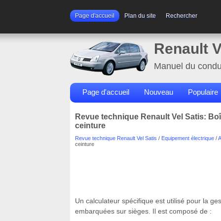
Page d'accueil
Plan du site
Rechercher
Renault V
Manuel du condu
Page d'accueil
Nouveau
Populaire
Revue technique Renault Vel Satis: Boî
ceinture
Revue technique Renault Vel Satis
/
Equipement électrique
/
A
ceinture
Un calculateur spécifique est utilisé pour la g
embarquées sur sièges. Il est composé de :