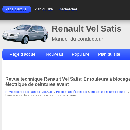
Page d'accueil
Plan du site
Rechercher
Renault Vel Satis
Manuel du conducteur
Page d'accueil
Nouveau
Populaire
Plan du site
Contacts
Rechercher
Revue technique Renault Vel Satis: Enrouleurs à blocag
électrique de ceintures avant
Revue technique Renault Vel Satis
/
Equipement électrique
/
Airbags et pretensionneurs
/
Enrouleurs à blocage électrique de ceintures avant