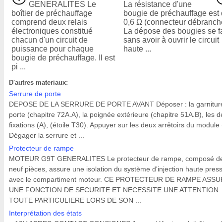
GENERALITES Le
La résistance d'une
boîtier de préchauffage
bougie de préchauffage est
comprend deux relais
0,6 Ω (connecteur débranch
électroniques constitué
La dépose des bougies se fa
chacun d'un circuit de
sans avoir à ouvrir le circuit
puissance pour chaque
haute ...
bougie de préchauffage. Il est
pi ...
D'autres materiaux:
Serrure de porte
DEPOSE DE LA SERRURE DE PORTE AVANT Déposer : la garnitur
porte (chapitre 72A.A), la poignée extérieure (chapitre 51A.B), les 
fixations (A), (étoile T30). Appuyer sur les deux arrêtoirs du module 
Dégager la serrure et ...
Protecteur de rampe
MOTEUR G9T GENERALITES Le protecteur de rampe, composé d
neuf pièces, assure une isolation du système d'injection haute pres
avec le compartiment moteur. CE PROTECTEUR DE RAMPE ASS
UNE FONCTION DE SECURITE ET NECESSITE UNE ATTENTION
TOUTE PARTICULIERE LORS DE SON ...
Interprétation des états