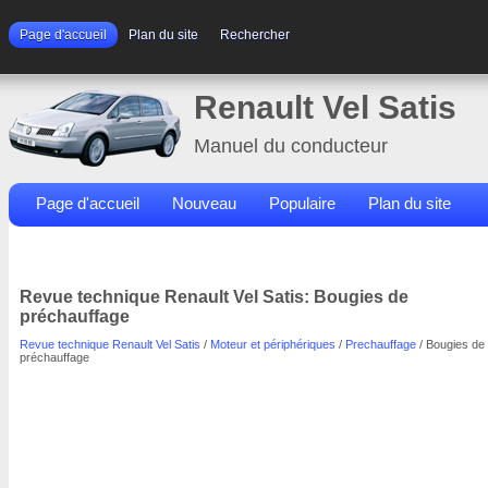
Page d'accueil
Plan du site
Rechercher
Renault Vel Satis
Manuel du conducteur
Page d'accueil
Nouveau
Populaire
Plan du site
Contacts
Rechercher
Revue technique Renault Vel Satis: Bougies de
préchauffage
Revue technique Renault Vel Satis
/
Moteur et périphériques
/
Prechauffage
/ Bougies de
préchauffage