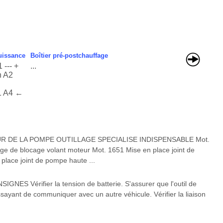
puissance
Boîtier pré-postchauffage
--- +
...
n A2
1 A4 ←
UR DE LA POMPE OUTILLAGE SPECIALISE INDISPENSABLE Mot.
ge de blocage volant moteur Mot. 1651 Mise en place joint de
 place joint de pompe haute ...
GNES Vérifier la tension de batterie. S'assurer que l'outil de
ssayant de communiquer avec un autre véhicule. Vérifier la liaison