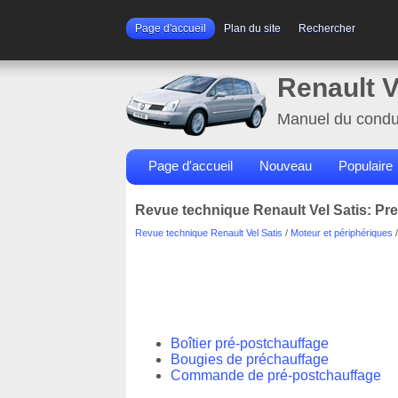
Page d'accueil
Plan du site
Rechercher
Renault V
Manuel du condu
Page d'accueil
Nouveau
Populaire
Revue technique Renault Vel Satis: Pr
Revue technique Renault Vel Satis
/
Moteur et périphériques
/
Boîtier pré-postchauffage
Bougies de préchauffage
Commande de pré-postchauffage