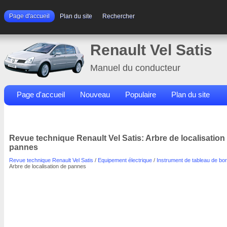
Page d'accueil
Plan du site
Rechercher
Renault Vel Satis
Manuel du conducteur
Page d'accueil
Nouveau
Populaire
Plan du site
Contacts
Rechercher
Revue technique Renault Vel Satis: Arbre de localisation
pannes
Revue technique Renault Vel Satis
/
Equipement électrique
/
Instrument de tableau de bo
Arbre de localisation de pannes