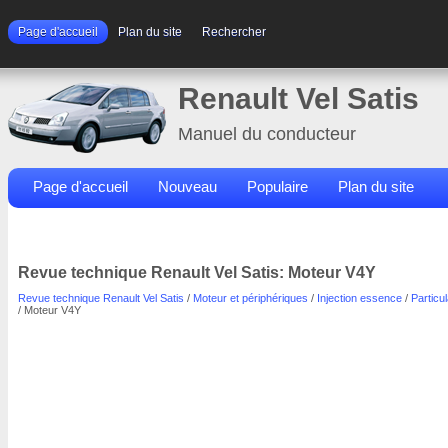
Page d'accueil
Plan du site
Rechercher
Renault Vel Satis
Manuel du conducteur
Page d'accueil
Nouveau
Populaire
Plan du site
Contacts
Rechercher
Revue technique Renault Vel Satis: Moteur V4Y
Revue technique Renault Vel Satis
/
Moteur et périphériques
/
Injection essence
/
Particul
/ Moteur V4Y