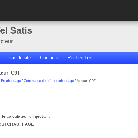
el Satis
cteur
Plan du site
Contacts
Rechercher
oteur G9T
/
Prechauffage
/
Commande de pré-postchauffage
/ Moteur G9T
le calculateur d'injection.
POSTCHAUFFAGE