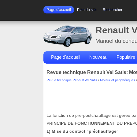
Page d'accueil
Plan du site
Rechercher
Renault V
Manuel du condu
Page d'accueil
Nouveau
Populaire
Revue technique Renault Vel Satis: M
Revue technique Renault Vel Satis
/
Moteur et périphériques
La fonction de pré-postchauffage est gérée par 
PRINCIPE DE FONCTIONNEMENT DU PRE
1) Mise du contact "préchauffage"