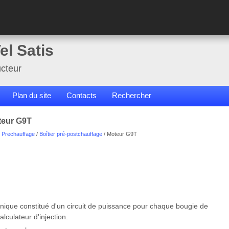
el Satis
cteur
Plan du site
Contacts
Rechercher
teur G9T
/
Prechauffage
/
Boîtier pré-postchauffage
/ Moteur G9T
ronique constitué d'un circuit de puissance pour chaque bougie de
alculateur d'injection.