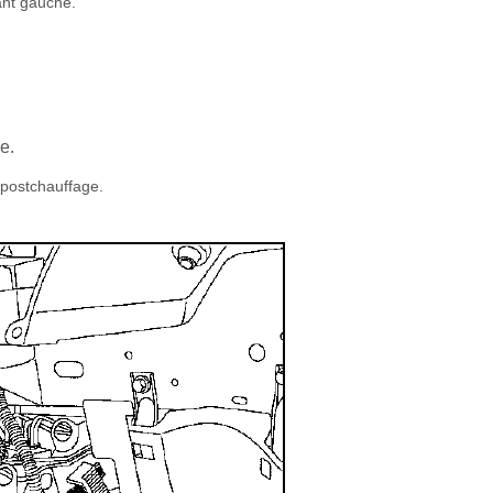
vant gauche.
e.
épostchauffage.