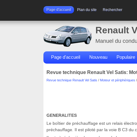
Page d'accueil
Plan du site
Rechercher
Renault V
Manuel du condu
Page d'accueil
Nouveau
Populaire
Revue technique Renault Vel Satis: Mo
Revue technique Renault Vel Satis
/
Moteur et périphériques
GENERALITES
Le boîtier de préchauffage est un relais élect
préchauffage. Il est piloté par la voie B C3 du c