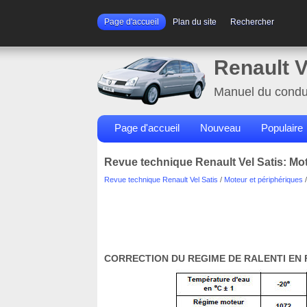
Page d'accueil
Plan du site
Rechercher
Renault V
Manuel du condu
Page d'accueil
Nouveau
Populaire
Revue technique Renault Vel Satis: Mo
Revue technique Renault Vel Satis
/
Moteur et périphériques
CORRECTION DU REGIME DE RALENTI EN 