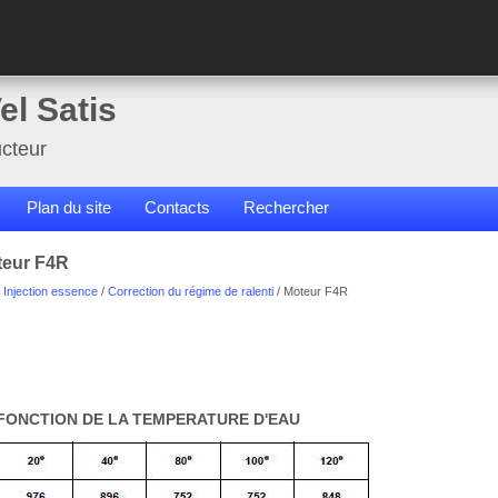
el Satis
cteur
Plan du site
Contacts
Rechercher
teur F4R
/
Injection essence
/
Correction du régime de ralenti
/ Moteur F4R
FONCTION DE LA TEMPERATURE D'EAU