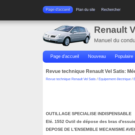
Page d'accueil
Plan du site
Rechercher
Renault V
Manuel du condu
Page d'accueil
Nouveau
Populaire
Revue technique Renault Vel Satis: Mé
Revue technique Renault Vel Satis
/
Equipement électrique
/
OUTILLAGE SPECIALISE INDISPENSABLE
Elé. 1552 Outil de dépose des bras d'essuie
DEPOSE DE L'ENSEMBLE MECANISME AV