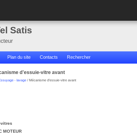
el Satis
cteur
Plan du site
Contacts
Rechercher
canisme d'essuie-vitre avant
Essuyage - lavage
/ Mécanisme d'essuie-vitre avant
vitres
EC MOTEUR