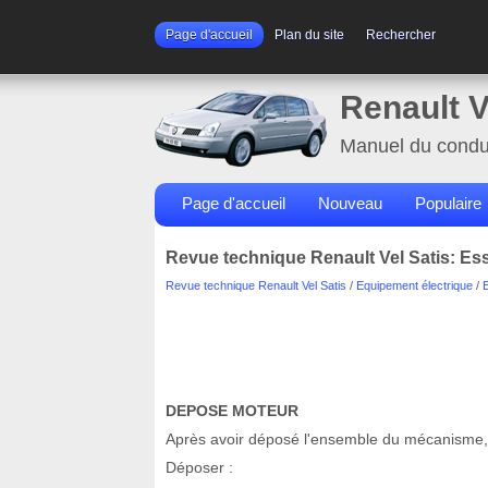
Page d'accueil
Plan du site
Rechercher
Renault V
Manuel du condu
Page d'accueil
Nouveau
Populaire
Revue technique Renault Vel Satis: Ess
Revue technique Renault Vel Satis
/
Equipement électrique
/
DEPOSE MOTEUR
Après avoir déposé l'ensemble du mécanisme, d
Déposer :