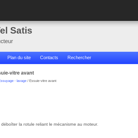
el Satis
cteur
Plan du site
Contacts
Rechercher
uie-vitre avant
Essuyage - lavage
/ Essuie-vitre avant
éboîter la rotule reliant le mécanisme au moteur.