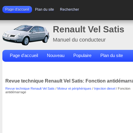
Page d'accueil
Plan du site
Rechercher
Renault Vel Satis
Manuel du conducteur
Page d'accueil
Nouveau
Populaire
Plan du site
Contacts
Rechercher
Revue technique Renault Vel Satis: Fonction antidémarr
Revue technique Renault Vel Satis
/
Moteur et périphériques
/
Injection diesel
/ Fonction
antidémarrage