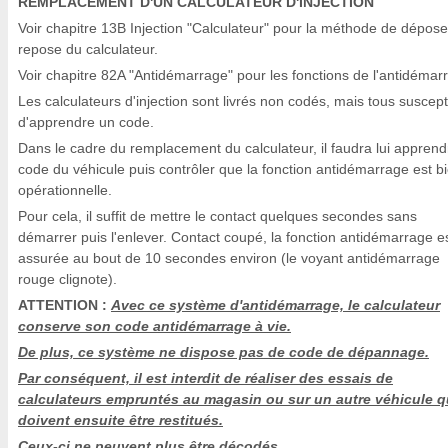
REMPLACEMENT D'UN CALCULATEUR D'INJECTION
Voir chapitre 13B Injection "Calculateur" pour la méthode de dépose
repose du calculateur.
Voir chapitre 82A "Antidémarrage" pour les fonctions de l'antidémar
Les calculateurs d'injection sont livrés non codés, mais tous suscept
d'apprendre un code.
Dans le cadre du remplacement du calculateur, il faudra lui apprend
code du véhicule puis contrôler que la fonction antidémarrage est b
opérationnelle.
Pour cela, il suffit de mettre le contact quelques secondes sans
démarrer puis l'enlever. Contact coupé, la fonction antidémarrage e
assurée au bout de 10 secondes environ (le voyant antidémarrage
rouge clignote).
ATTENTION :
Avec ce système d'antidémarrage, le calculateur
conserve son code antidémarrage à vie.
De plus, ce système ne dispose pas de code de dépannage.
Par conséquent, il est interdit de réaliser des essais de
calculateurs empruntés au magasin ou sur un autre véhicule q
doivent ensuite être restitués.
Ceux-ci ne peuvent plus être décodés.