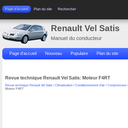
Page d'accueil
Plan du site
Rechercher
Renault Vel Satis
Manuel du conducteur
Page d'accueil
Nouveau
Populaire
Plan du site
Contacts
Rechercher
Revue technique Renault Vel Satis: Moteur F4RT
Revue technique Renault Vel Satis
/
Climatisation
/
Conditionnement d'air
/
Compresseur
Moteur F4RT