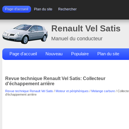
Page d'accueil
Plan du site
Rechercher
Renault Vel Satis
Manuel du conducteur
Page d'accueil
Nouveau
Populaire
Plan du site
Contacts
Rechercher
Revue technique Renault Vel Satis: Collecteur
d'échappement arrière
Revue technique Renault Vel Satis
/
Moteur et périphériques
/
Melange carbure
/ Collecte
d'échappement arrière