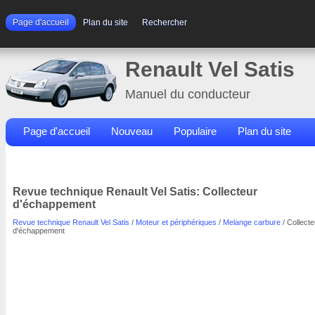
Page d'accueil
Plan du site
Rechercher
Renault Vel Satis
Manuel du conducteur
Page d'accueil
Nouveau
Populaire
Plan du site
Contacts
Rechercher
Revue technique Renault Vel Satis: Collecteur
d'échappement
Revue technique Renault Vel Satis
/
Moteur et périphériques
/
Melange carbure
/ Collecte
d'échappement