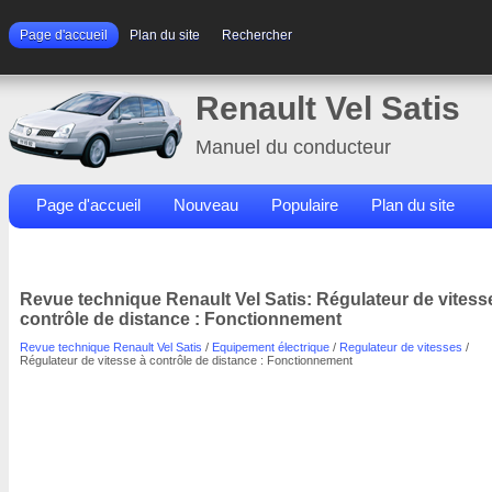
Page d'accueil
Plan du site
Rechercher
Renault Vel Satis
Manuel du conducteur
Page d'accueil
Nouveau
Populaire
Plan du site
Contacts
Rechercher
Revue technique Renault Vel Satis: Régulateur de vitess
contrôle de distance : Fonctionnement
Revue technique Renault Vel Satis
/
Equipement électrique
/
Regulateur de vitesses
/
Régulateur de vitesse à contrôle de distance : Fonctionnement